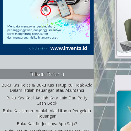
seb
den
org
Tulisan Terbaru
Buku Kas Kelas & Buku Kas Tutup Itu Tidak Ada
Dalam Istilah Keuangan atau Akuntansi
Diter
Buku Kas Kecil Adalah Kata Lain Dari Petty
Cash Book
Buku Kas Umum Adalah Alat Utama Pengelola
Keuangan
Buku Kas Itu Jenisnya Apa Saja?
ke