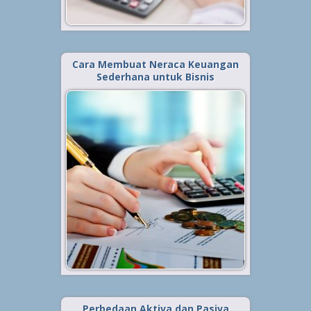
Baca Selengkapnya »
Cara Membuat Neraca Keuangan
Sederhana untuk Bisnis
Diterbitkan tanggal 22 Agu 2021, dalam kategori
.
Bisnis
Laporan keuangan dalam dunia
akuntansi tentu bukanlah hal yang
asing. Bahkan, membuat laporan
keuangan sendiri bagi para
akuntan sudah menjadi “makanan
sehari-hari”. Laporan keuangan
sendiri merupakan sebuah
informasi yang bisa digunakan
untuk ...
Baca Selengkapnya »
Perbedaan Aktiva dan Pasiva