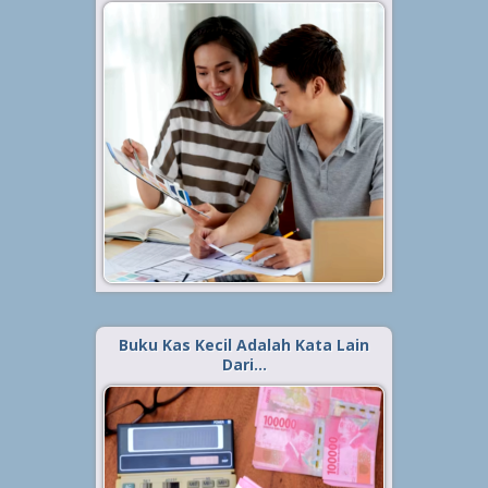
Diterbitkan tanggal 25 Jul 2023, dalam kategori
.
Keuangan
Beberapa siswa ataupun para
pelajar adakalanya menyebut
tentang buku kas kelas sekaligus
buku kas tutup. Lalu apa sih
sebenarnya yang dimaksud
dengan kedua istilah itu? Secara
umum istilah Buku Kas Kelas
dan...
Baca Selengkapnya »
Buku Kas Kecil Adalah Kata Lain
Dari…
Diterbitkan tanggal 22 Jul 2023, dalam kategori
.
Keuangan
Meski memiliki definisi yang
serupa, namun kenyataannya