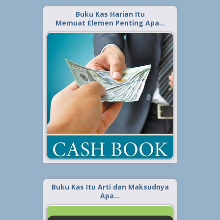
Buku Kas Harian Itu
Memuat Elemen Penting Apa…
Diterbitkan tanggal 1 Jul 2023, dalam kategori
.
Keuangan
Buku kas harian sejatinya
merupakan hal yang tak bisa
diabaikan karena ia bersifat
penting sebagai satu catatan
keuangan yang digunakan untuk
mencatat secara terperinci setiap
transaksi yang terjadi, baik dalam
keperluan pribadi,...
Baca Selengkapnya »
Buku Kas Itu Arti dan Maksudnya
Apa…
Diterbitkan tanggal 24 Jun 2023, dalam kategori
.
Keuangan