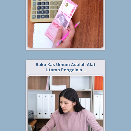
lebih banyak orang yang lebih
familiar dengan istilah petty cash
book dibanding dengan buku kas
kecil. Ialah jenis buku kas yang
digunakan sebagai tempat
pencatatan...
Baca Selengkapnya »
Buku Kas Umum Adalah Alat
Utama Pengelola…
Diterbitkan tanggal 19 Jul 2023, dalam kategori
.
Keuangan
Pada saat kita mengamati
keberadaan buku kas, sejatinya
ada banyak jenis buku kas yang
dapat digunakan, dan hal yang
mendasari dari masing-masing
buku kas tersebut tak lain adalah
bergantung dari kebutuhan serta...