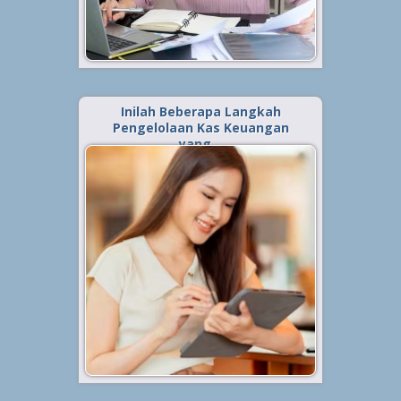
Baca Selengkapnya »
Inilah Beberapa Langkah
Pengelolaan Kas Keuangan
yang…
Diterbitkan tanggal 7 Jul 2023, dalam kategori
.
Keuangan
Pengelolaan kas menjadi faktor
penting dan menentukan arah
kehidupan di zaman yang
mewajibkan banyak manusia
untuk bergantung terhadap
keberadaan uang, karena itu
apabila pengelolaan kas ini baik
besar kemungkinan kehidupan pun
jauh...
Baca Selengkapnya »