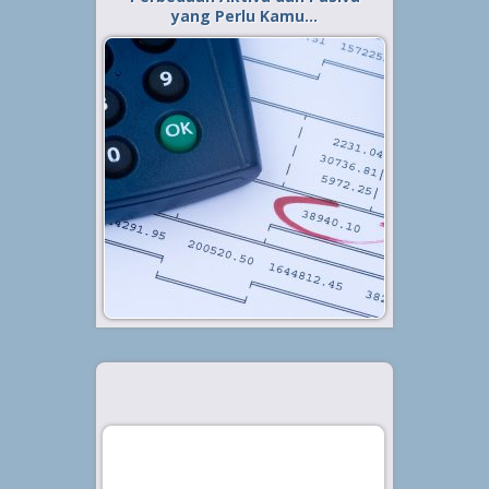
yang Perlu Kamu…
Diterbitkan tanggal 27 Jan 2020, dalam kategori
.
Bisnis
Pada perjalanan sebuah bisnis,
manajemen keuangan menjadi
salah satu yang terpenting dan
wajib untuk dikelola dengan baik.
Salah satunya yang paling krusial
dak tak boleh dilewatkan adalah
neraca. Dalam akuntansi, istilah
neraca...
Baca Selengkapnya »