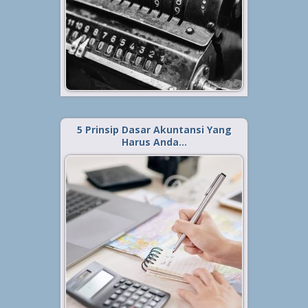
manusia dalam mengatur dan
mengelola keuangan. Akuntansi
berasal dari kata “account” yang
berarti “rekening” atau “catatan”,
yang menggambarkan...
Baca Selengkapnya »
5 Prinsip Dasar Akuntansi Yang
Harus Anda…
Diterbitkan tanggal 2 Jan 2022, dalam kategori
.
Tips
,
Keuangan
,
Bisnis
Apa saja sih prinsip dasar
akuntansi itu? Berikut ulasan
lengkapnya untuk Anda. Pada
intinya, prinsip dasar akuntansi
merupakan hal yang mendasari
akuntansi dan seluruh laporan
keuangan yang dibuat. Prinsip
akuntansi ini dijabarkan...