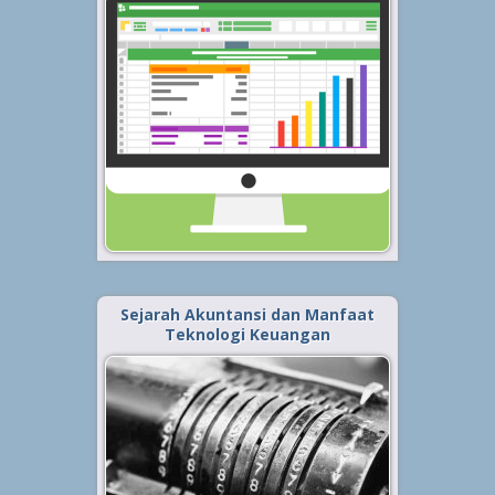
Bicara perihal Buku Kas ternyata
tak sedikit orang yang masih
belum paham maksud dan
tujuannya, yang kemudian dengan
mudah diistilahkan sebagai
sebuah pembukuan keuangan
saja. Mendefinisikan buku kas
dengan istilah ‘pembukuan
keuangan’...
Baca Selengkapnya »
Sejarah Akuntansi dan Manfaat
Teknologi Keuangan
Diterbitkan tanggal 19 Jan 2023, dalam kategori
.
Keuangan
,
Ekonomi
Sejarah akuntansi telah terjadi
selama berabad-abad dan
merupakan bagian yang tidak
terpisahkan dari kemajuan