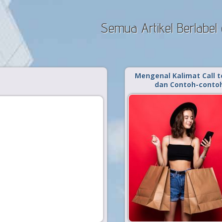
Semua Artikel Berlabel c
Mengenal Kalimat Call t
dan Contoh-conto
Diterbitkan tanggal 9 Nov 2021, dal
.
Bisnis
Kalimat Call to
Pemasaran atau m
merupakan salah satu 
penting dalam bisni
kegiatan bisni
pemasaran selalu perlu d
alias berjalan bersama.
promosi dala
berke
Baca Selengkapnya