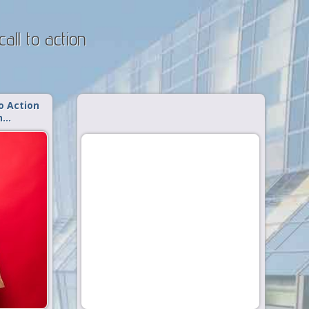
all to action
o Action
h…
am kategori
 Action –
arketing
hal yang
s. Dalam
s apapun,
ilakukan
 Kegiatan
m bisnis
mbang...
 »