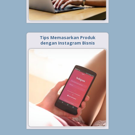
macam fitur pada sosial media
yang jika...
Baca Selengkapnya »
Tips Memasarkan Produk
dengan Instagram Bisnis
Diterbitkan tanggal 7 Mar 2019, dalam kategori
.
Bisnis
Instagram menjadi salah satu
sosial media yang banyak
digunakan beberapa tahun
belakangan. Pada tahun 2018
silam saja, pengguna sosial media
yang satu ini dikatakan tembus
lebih dari 1 miliar. Indonesia
sendiri menjadi...
Baca Selengkapnya »