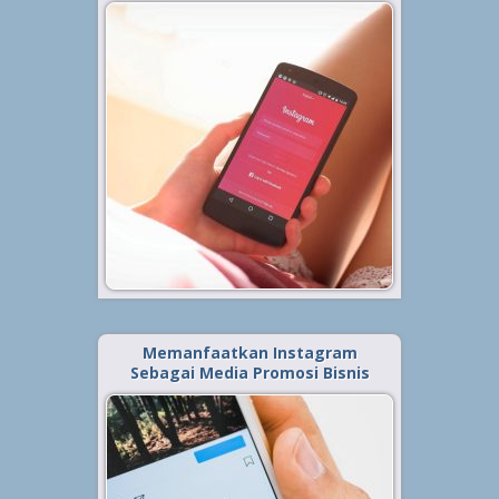
Diterbitkan tanggal 22 Apr 2020, dalam kategori
.
Bisnis
Dewasa ini ragam akun sosial
media banyak digunakan sebagai
alat untuk mencari uang atau
minimal dijadikan sebagai sarana
penunjang menambah pundi-
pundi penghasilan. Artinya, sosial
media dewasa ini bukan saja
sebatas digunakan sebagai...
Baca Selengkapnya »
Memanfaatkan Instagram
Sebagai Media Promosi Bisnis
Diterbitkan tanggal 2 Jul 2019, dalam kategori
.
Bisnis
Instagram menjadi salah satu
sosial media yang paling banyak