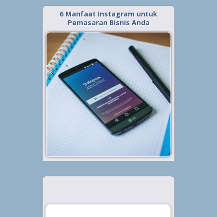
6 Manfaat Instagram untuk
Pemasaran Bisnis Anda
Diterbitkan tanggal 4 Jan 2019, dalam kategori
.
Bisnis
Para pebisnis dan pengusaha
belakangan sudah mulai akrab
dengan keberadaan sosial media.
Pasalnya, kini sosial media tak
hanya digunakan untuk media
komunikasi dengan kerabat atau
teman yang tinggal jauh, namun
juga dapat...
Baca Selengkapnya »