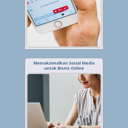
digemari orang saat ini.
Tampilannya yang simple serta
fitur-fiturnya yang menarik,
menjadi salah satu keunggulan
Instagram. Selain itu, Instagram
juga memiliki fitur tambahan...
Baca Selengkapnya »
Memaksimalkan Sosial Media
untuk Bisnis Online
Diterbitkan tanggal 9 Mar 2019, dalam kategori
.
Bisnis
Tak hanya untuk memudahkan
dalam hal komunikasi, sosial
media belakangan juga digunakan
oleh para pelaku usaha untuk
mengenalkan brand serta
memasarkan produknya.
Ditambah dengan berbagai