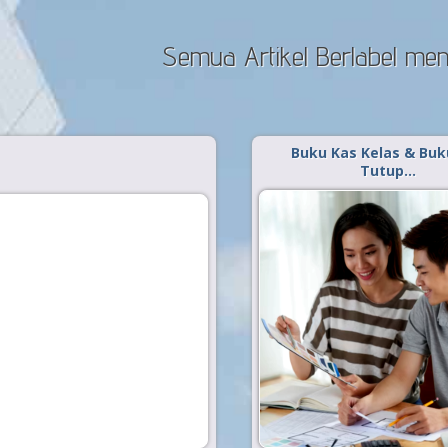
Semua Artikel Berlabel me
Buku Kas Kelas & Buk
Tutup…
Diterbitkan tanggal 25 Jul 2023, da
.
Keuangan
Beberapa siswa atau
pelajar adakalanya 
tentang buku kas kelas 
buku kas tutup. Lal
sebenarnya yang 
dengan kedua istilah it
umum istilah Buku K
Baca Selengkapnya