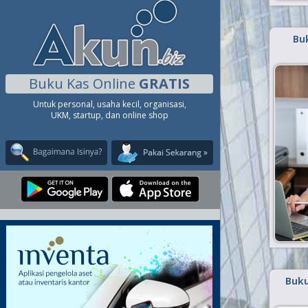
Bu
Diterb
Buku Kas Online
GRATIS
Untuk personal, usaha kecil, organisasi,
UKM, startup, dan online shop
k
a
bu
berg
Buku