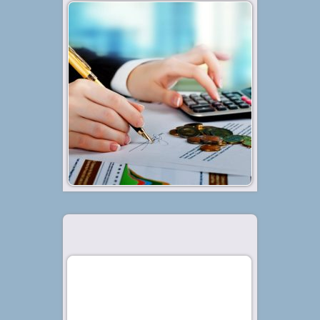
Diterbitkan tanggal 22 Agu 2021, dalam kategori
.
Bisnis
Laporan keuangan dalam dunia
akuntansi tentu bukanlah hal yang
asing. Bahkan, membuat laporan
keuangan sendiri bagi para
akuntan sudah menjadi “makanan
sehari-hari”. Laporan keuangan
sendiri merupakan sebuah
informasi yang bisa digunakan
untuk ...
Baca Selengkapnya »