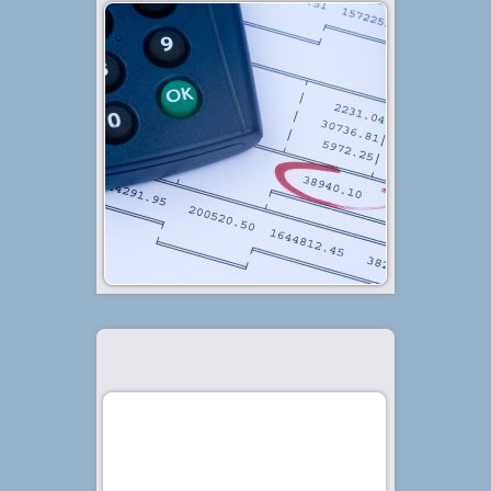
Diterbitkan tanggal 27 Jan 2020, dalam kategori
.
Bisnis
Pada perjalanan sebuah bisnis,
manajemen keuangan menjadi
salah satu yang terpenting dan
wajib untuk dikelola dengan baik.
Salah satunya yang paling krusial
dak tak boleh dilewatkan adalah
neraca. Dalam akuntansi, istilah
neraca...
Baca Selengkapnya »