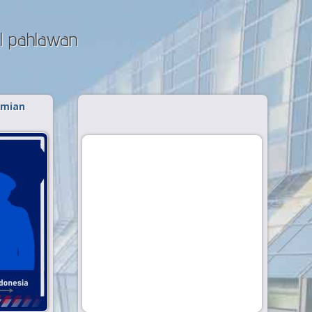
el pahlawan
omian
lam kategori
bukanlah
 senjata
n lawan,
h mereka
rjuangan
aiki dan
ini dari
 Akun.biz
ingin...
 »