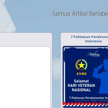
Semua Artikel Berlab
7 Pahlawan Perekon
Indonesia
Diterbitkan tanggal 10 Agu 2020, da
.
Kisah Sukses
Seorang pahlawan 
berarti harus membawa
dan beradu fisik denga
seorang pahlawan adala
yang mempunyai pe
untuk memperb
memerdekaan bangsa 
segala hal. Nah, saat ini
Baca Selengkapnya