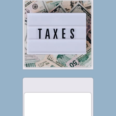
Diterbitkan tanggal 25 Jan 2022, dalam kategori
.
Bisnis
Terdapat jenis-jenis pajak UMKM
yang wajib dibayar oleh para
pelaku usaha. Berikut adalah
beberapa di antaranya. UMKM
telah sejak lama menjadi
pahlawan ekonomi bagi bangsa
Indonesia. Hal ini dikarenakan,
keberadaan UMKM cukup...
Baca Selengkapnya »