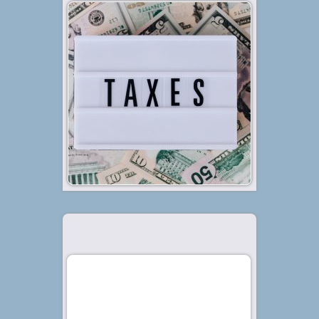
Diterbitkan tanggal 25 Jan 2022, dalam kategori
.
Bisnis
Terdapat jenis-jenis pajak UMKM
yang wajib dibayar oleh para
pelaku usaha. Berikut adalah
beberapa di antaranya. UMKM
telah sejak lama menjadi
pahlawan ekonomi bagi bangsa
Indonesia. Hal ini dikarenakan,
keberadaan UMKM cukup...
Baca Selengkapnya »