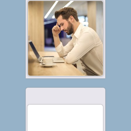
Diterbitkan tanggal 16 Mei 2020, dalam kategori
.
Bisnis
Stres karena pekerjaan adalah hal
yang dialami hampir semua orang.
Tapi jika kamu bisa mengelola
stresmu tentu akan lebih baik.
Coba 4 tips agar kamu bahagia
saat bekerja berikut ini, ya! Stres...
Baca Selengkapnya »