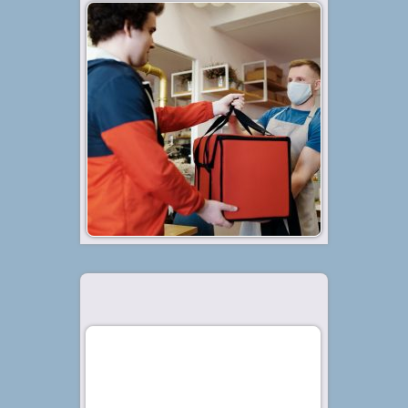
Diterbitkan tanggal 4 Agu 2021, dalam kategori
.
Tips
,
Bisnis
Kondisi ekonomi yang tengah
menurun sejak mewabahnya virus
corona di Indonesia membuat
berbagai macam lini bisnis
mengalami penurunan penjualan.
Alhasil, hal ini membawa dampak
besar bagi perjalanan bisnis-bisnis
tersebut. Tak sedikit dari...
Baca Selengkapnya »