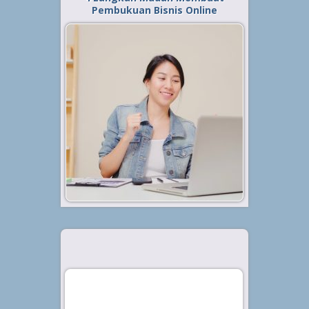
Pembukuan Bisnis Online
Diterbitkan tanggal 10 Jun 2019, dalam kategori
.
Bisnis
Bisnis online saat ini tengah
menjadi trend di kalangan
masyarakat. Cara memulainya
yang mudah serta tak
membutuhkan banyak modal
menjadi salah satu keunggulan
sehingga bisnis online kerap
dijadikan sebagai pilihan. Namun,
meski...
Baca Selengkapnya »