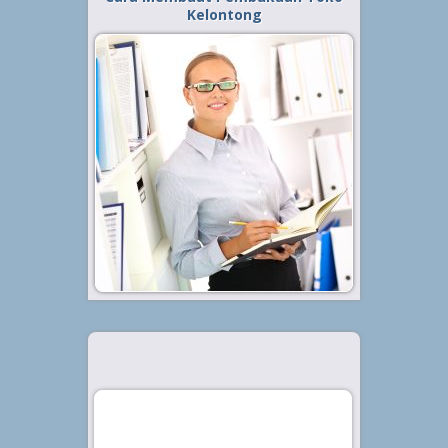
Kelontong
Diterbitkan tanggal 28 Feb 2022, dalam kategori
.
Bisnis
Pembukuan dalam setiap bisnis
menjadi salah satu hal yang
krusial. Tak terkecuali pada toko
kelontong. Jika saat ini Anda
adalah pemilik toko kelontong,
maka wajib hukumnya untuk
memiliki pembukuan. Terdapat
berbagai macam...
Baca Selengkapnya »