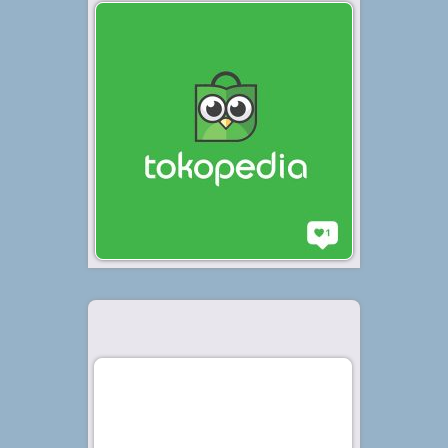
Diterbitkan tanggal 24 Apr 2020, dalam kategori
.
Bisnis
Di era digital seperti saat ini ada
banyak hal yang bisa dilakukan
secara online. Salah satunya yang
paling banyak digemari adalah
aktivitas jual beli. Kemudahan
akses teknologi memudahkan
siapapun untuk membeli barang...
Baca Selengkapnya »