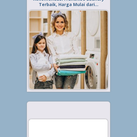
Terbaik, Harga Mulai dari…
Diterbitkan tanggal 24 Mei 2022, dalam kategori
.
Tips
,
Bisnis
Tertarik untuk mulai bisnis
laundry? Rekomendasi franchise
laundry terbaik berikut ini bisa
kamu jadikan pilihan dengan harga
mulai dari Rp 15 jutaan. Bisnis
laundry menjadi salah satu
peluang bisnis yang cukup
menjanjikan...
Baca Selengkapnya »