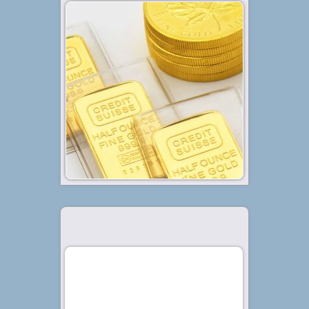
Diterbitkan tanggal 3 Feb 2021, dalam kategori
.
Keuangan
,
Investasi
Sudah bukan rahasia lagi jika
emas menjadi salah satu
instrumen investasi paling aman
dan banyak digunakan. Hal
tersebut dikarenakan, jenis logam
mulia yang satu ini dapat
dikategorikan sebagai salah satu
aset safe...
Baca Selengkapnya »