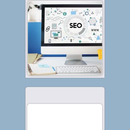
Diterbitkan tanggal 11 Nov 2021, dalam kategori
.
Tips
SEO on Page merupakan salah
satu komponen dalam optimasi
website yang harus diperhatikan.
Terlebih kalau kamu ingin website
atau blog-mu tampil di halaman
pertama mesin pencari dan
menggaet banyak trafik klik.
Nah,...
Baca Selengkapnya »