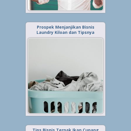
Baca Selengkapnya »
Prospek Menjanjikan Bisnis
Laundry Kiloan dan Tipsnya
Diterbitkan tanggal 7 Apr 2021, dalam kategori
.
Tips
,
Bisnis
Bisnis laundry kiloan merupakan
salah satu peluang yang cukup
menjanjikan untuk dieksekusi.
Terlebih jika Anda
menjalankannya di tengah kota
besar yang mayoritas warganya
terlalu sibuk dengan pekerjaan.
Tak heran jika akhirnya jasa...
Baca Selengkapnya »
Tips Bisnis Ternak Ikan Cupang