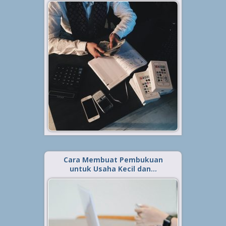
Diterbitkan tanggal 24 Jul 2021, dalam kategori
.
Tips
,
Bisnis
Setelah membuat pembukuan
atau pencatatan keuangan dalam
bisnis. Laporan keuangan menjadi
hal selanjutnya yang harus Anda
perhatikan. Karena bagaimana
pun, peran pembukuan dan
laporan keuangan sangatlah
dekat. Keduanya akan saling
melengkapi satu...
Baca Selengkapnya »
Cara Membuat Pembukuan
untuk Usaha Kecil dan…
Diterbitkan tanggal 21 Jul 2021, dalam kategori
.
Tips
,
Keuangan
,
Bisnis
Pembukuan menjadi salah satu
hal yang penting untuk