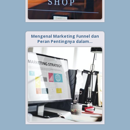
usaha dan...
Baca Selengkapnya »
Mengenal Marketing Funnel dan
Peran Pentingnya dalam…
Diterbitkan tanggal 25 Mei 2021, dalam kategori
.
Bisnis
Strategi marketing funnel mungkin
masih terdengar asing di telinga
sebagian orang. Padahal bisa
dibilang, strategi pemasaran yang
satu ini cukup banyak digunakan
brand-brand besar dalam
menjangkau pangsa pasar
mereka. Bahkan, strategi
marketing...
Baca Selengkapnya »