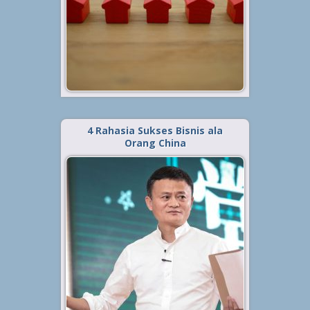
kota besar yang mana banyak
perantau untuk bekerja maupun
menuntut pendidikannya.
Sayangnya, sama seperti...
Baca Selengkapnya »
4 Rahasia Sukses Bisnis ala
Orang China
Diterbitkan tanggal 1 Mei 2021, dalam kategori
.
Tips
,
Bisnis
Sukses dalam menjalankan
sebuah bisnis atau usaha tentu
merupakan impian bagi setiap
orang. Sayangnya banyak orang
yang sudah terjun ke dalam dunia
bisnis sejak lama namun sulit
untuk menggapai kesuksesannya.
Hal ini...