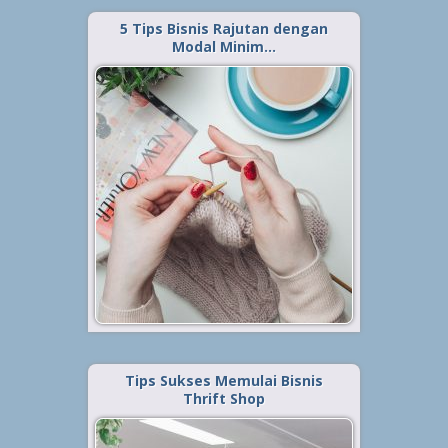
5 Tips Bisnis Rajutan dengan
Modal Minim…
Diterbitkan tanggal 22 Mei 2021, dalam kategori
.
Tips
,
Bisnis
Bisnis merajut atau menghasilkan
barang rajutan belakangan cukup
banyak diminati. Khususnya bagi
mereka yang ingin menjalankan
usaha atau bisnis dengan modal
yang tak begitu besar namun
memiliki nilai jual yang tinggi.
Dalam...
Baca Selengkapnya »
Tips Sukses Memulai Bisnis
Thrift Shop
Diterbitkan tanggal 10 Mei 2021, dalam kategori
.
Tips
,
Bisnis