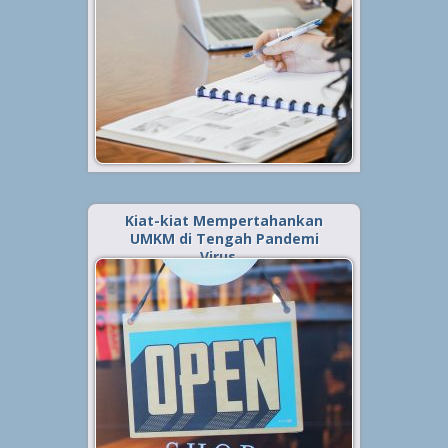
diperhatikan setiap pelaku usaha.
Terutama bagi mereka yang baru
mengawali langkahnya dengan
usaha atau bisnis kecil. Sebab,
lewat pembukuan ini pelaku usaha
dapat mengetahui...
Baca Selengkapnya »
Kiat-kiat Mempertahankan
UMKM di Tengah Pandemi
Virus…
Diterbitkan tanggal 18 Jul 2021, dalam kategori
.
Tips
,
Bisnis
Pandemi virus corona yang
mewabah di Indonesia sejak bulan
Maret lalu, membawa dampak
besar terhadap berbagai macam
perubahan. Salah satu segmen
yang terkena dampak cukup
signifikan dari pandemi ini adalah