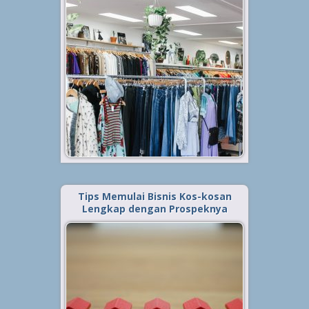
Istilah thrift shop belakangan
cukup sering digunakan dan
banyak kita temui di berbagai
macam sosial media hingga e-
commerce. Secara harfiah, kata
‘thrift’ berarti penghematan dan
‘shop’ adalah toko. Jadi jika
digabungkan kedua...
Baca Selengkapnya »
Tips Memulai Bisnis Kos-kosan
Lengkap dengan Prospeknya
Diterbitkan tanggal 7 Mei 2021, dalam kategori
.
Tips
,
Bisnis
Bisnis kos-kosan merupakan salah
satu peluang bisnis di bidang
properti yang cukup menjanjikan.
Terlebih jika Anda tinggal di kota-