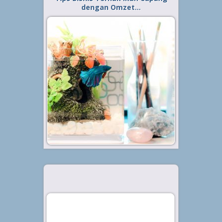
dengan Omzet…
Diterbitkan tanggal 5 Apr 2021, dalam kategori
.
Bisnis
Ikan cupang menjadi salah satu
jenis ikan hias yang memiliki cukup
banyak penggemar. Keindahan
warna yang ditawarkan menjadi
daya tarik tersendiri bagi para
pecinta spesies ikan yang satu ini.
Ditambah lagi, ragam...
Baca Selengkapnya »