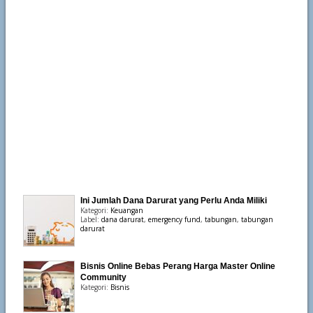
Ini Jumlah Dana Darurat yang Perlu Anda Miliki
Kategori:
Keuangan
Label:
dana darurat
,
emergency fund
,
tabungan
,
tabungan
darurat
Bisnis Online Bebas Perang Harga Master Online
Community
Kategori:
Bisnis