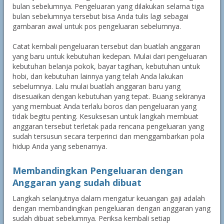
bulan sebelumnya. Pengeluaran yang dilakukan selama tiga
bulan sebelumnya tersebut bisa Anda tulis lagi sebagai
gambaran awal untuk pos pengeluaran sebelumnya.
Catat kembali pengeluaran tersebut dan buatlah anggaran
yang baru untuk kebutuhan kedepan. Mulai dari pengeluaran
kebutuhan belanja pokok, bayar tagihan, kebutuhan untuk
hobi, dan kebutuhan lainnya yang telah Anda lakukan
sebelumnya. Lalu mulai buatlah anggaran baru yang
disesuaikan dengan kebutuhan yang tepat. Buang sekiranya
yang membuat Anda terlalu boros dan pengeluaran yang
tidak begitu penting. Kesuksesan untuk langkah membuat
anggaran tersebut terletak pada rencana pengeluaran yang
sudah tersusun secara terperinci dan menggambarkan pola
hidup Anda yang sebenarnya.
Membandingkan Pengeluaran dengan
Anggaran yang sudah dibuat
Langkah selanjutnya dalam mengatur keuangan gaji adalah
dengan membandingkan pengeluaran dengan anggaran yang
sudah dibuat sebelumnya. Periksa kembali setiap