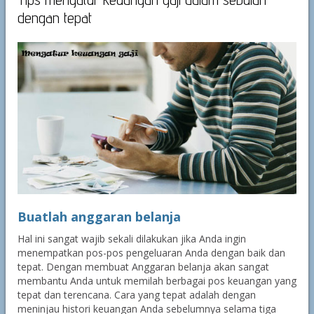
dengan tepat
Buatlah anggaran belanja
Hal ini sangat wajib sekali dilakukan jika Anda ingin
menempatkan pos-pos pengeluaran Anda dengan baik dan
tepat. Dengan membuat Anggaran belanja akan sangat
membantu Anda untuk memilah berbagai pos keuangan yang
tepat dan terencana. Cara yang tepat adalah dengan
meninjau histori keuangan Anda sebelumnya selama tiga