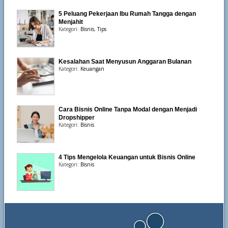
5 Peluang Pekerjaan Ibu Rumah Tangga dengan
Menjahit
Kategori:
Bisnis
,
Tips
Kesalahan Saat Menyusun Anggaran Bulanan
Kategori:
Keuangan
Cara Bisnis Online Tanpa Modal dengan Menjadi
Dropshipper
Kategori:
Bisnis
4 Tips Mengelola Keuangan untuk Bisnis Online
Kategori:
Bisnis