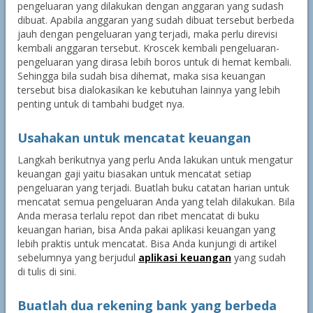
pengeluaran yang dilakukan dengan anggaran yang sudash
dibuat. Apabila anggaran yang sudah dibuat tersebut berbeda
jauh dengan pengeluaran yang terjadi, maka perlu direvisi
kembali anggaran tersebut. Kroscek kembali pengeluaran-
pengeluaran yang dirasa lebih boros untuk di hemat kembali.
Sehingga bila sudah bisa dihemat, maka sisa keuangan
tersebut bisa dialokasikan ke kebutuhan lainnya yang lebih
penting untuk di tambahi budget nya.
Usahakan untuk mencatat keuangan
Langkah berikutnya yang perlu Anda lakukan untuk mengatur
keuangan gaji yaitu biasakan untuk mencatat setiap
pengeluaran yang terjadi. Buatlah buku catatan harian untuk
mencatat semua pengeluaran Anda yang telah dilakukan. Bila
Anda merasa terlalu repot dan ribet mencatat di buku
keuangan harian, bisa Anda pakai aplikasi keuangan yang
lebih praktis untuk mencatat. Bisa Anda kunjungi di artikel
sebelumnya yang berjudul
aplikasi keuangan
yang sudah
di tulis di sini.
Buatlah dua rekening bank yang berbeda