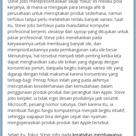
Steve Jobs merepresentasikan sikap ‘fokus’ ini melalui pola
kerjanya, di mana ia mengajak para tenaga ahli di
perusahaan untuk menciptakan produk sederhana, namun
terfokus tanpa perlu melahirkan terlalu banyak variasi. Saat
itu, Steve Jobs berfokus pada manufaktur komputer
profesional berjenis
desktop
dan
laptop
yang ditujukan untuk
pasar profesional. Steve Jobs menekankan pada
karyawannya untuk membuang banyak ide, dan
memprioritaskannya pada pembangunan satu ide besar.
Menurutnya, hal tersebut menjadi lebih penting ketika kita
dapat menghasilkan satu ide brilian yang digarap dengan
konsentrasi penuh, daripada begitu banyak variasi ide yang
digarap dengan tidak maksimal karena konsentrasi yang
terbagi-bagi. Prinsip fokus inilah yang pada akhirnya
menciptakan kesederhanaan dan kemudahaan dalam
penggunaan produk-produk dan perangkat dari Apple. Steve
Jobs berpikir; ia tidak ingin desain produknya jadi serumit
Microsoft, pesaing nomor satunya. Oleh karena itu, ia
membuat fungsi-fungsi komputernya menjadi begitu intuitif,
sehingga siapapun bisa dengan cepat dan nyaman
mengoperasikan produk-produk dari Apple tersebut.
Selain itu, fokus Steve Jobs pada
kreativitas membawanya