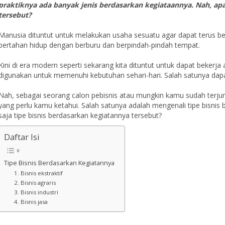
praktiknya ada banyak jenis berdasarkan kegiataannya. Nah, apa
tersebut?
Manusia dituntut untuk melakukan usaha sesuatu agar dapat terus be
bertahan hidup dengan berburu dan berpindah-pindah tempat.
Kini di era modern seperti sekarang kita dituntut untuk dapat beker
digunakan untuk memenuhi kebutuhan sehari-hari. Salah satunya dapa
Nah, sebagai seorang calon pebisnis atau mungkin kamu sudah terjun
yang perlu kamu ketahui. Salah satunya adalah mengenali tipe bisnis
saja tipe bisnis berdasarkan kegiatannya tersebut?
Daftar Isi
Tipe Bisnis Berdasarkan Kegiatannya
1. Bisnis ekstraktif
2. Bisnis agraris
3. Bisnis industri
4. Bisnis jasa