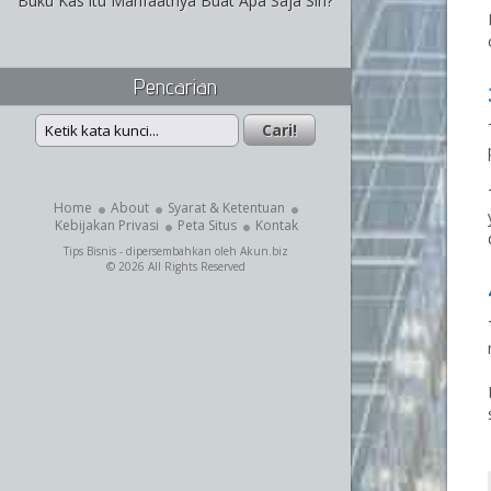
Buku Kas itu Manfaatnya Buat Apa Saja Sih?
Pencarian
Home
About
Syarat & Ketentuan
Kebijakan Privasi
Peta Situs
Kontak
Tips Bisnis
- dipersembahkan oleh
Akun.biz
© 2026 All Rights Reserved