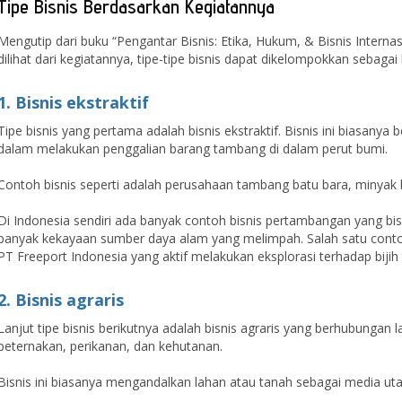
Tipe Bisnis Berdasarkan Kegiatannya
Mengutip dari buku “Pengantar Bisnis: Etika, Hukum, & Bisnis Internas
dilihat dari kegiatannya, tipe-tipe bisnis dapat dikelompokkan sebagai 
1. Bisnis ekstraktif
Tipe bisnis yang pertama adalah bisnis ekstraktif. Bisnis ini biasanya
dalam melakukan penggalian barang tambang di dalam perut bumi.
Contoh bisnis seperti adalah perusahaan tambang batu bara, minyak 
Di Indonesia sendiri ada banyak contoh bisnis pertambangan yang bi
banyak kekayaan sumber daya alam yang melimpah. Salah satu contoh
PT Freeport Indonesia yang aktif melakukan eksplorasi terhadap biji
2. Bisnis agraris
Lanjut tipe bisnis berikutnya adalah bisnis agraris yang berhubunga
peternakan, perikanan, dan kehutanan.
Bisnis ini biasanya mengandalkan lahan atau tanah sebagai media ut