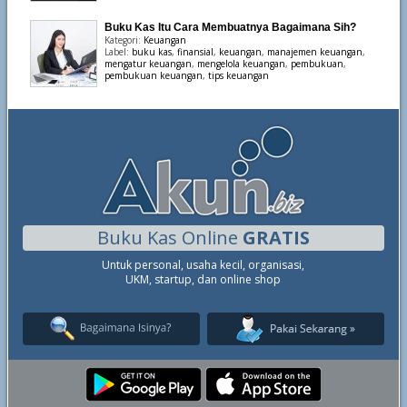
Buku Kas Itu Cara Membuatnya Bagaimana Sih?
Kategori:
Keuangan
Label:
buku kas
,
finansial
,
keuangan
,
manajemen keuangan
,
mengatur keuangan
,
mengelola keuangan
,
pembukuan
,
pembukuan keuangan
,
tips keuangan
Buku Kas Online
GRATIS
Untuk personal, usaha kecil, organisasi,
UKM, startup, dan online shop