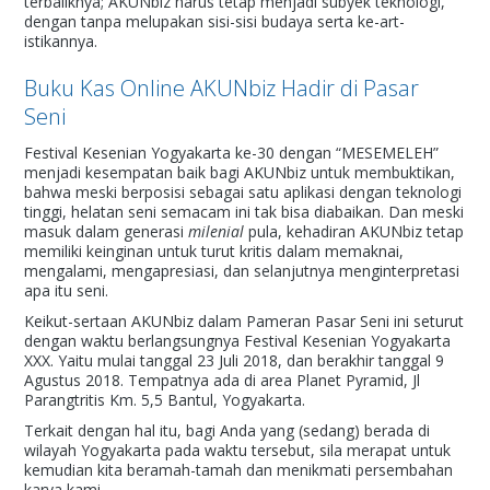
terbaliknya; AKUNbiz harus tetap menjadi subyek teknologi,
dengan tanpa melupakan sisi-sisi budaya serta ke-art-
istikannya.
Buku Kas Online AKUNbiz Hadir di Pasar
Seni
Festival Kesenian Yogyakarta ke-30 dengan “MESEMELEH”
menjadi kesempatan baik bagi AKUNbiz untuk membuktikan,
bahwa meski berposisi sebagai satu aplikasi dengan teknologi
tinggi, helatan seni semacam ini tak bisa diabaikan. Dan meski
masuk dalam generasi
milenial
pula, kehadiran AKUNbiz tetap
memiliki keinginan untuk turut kritis dalam memaknai,
mengalami, mengapresiasi, dan selanjutnya menginterpretasi
apa itu seni.
Keikut-sertaan AKUNbiz dalam Pameran Pasar Seni ini seturut
dengan waktu berlangsungnya Festival Kesenian Yogyakarta
XXX. Yaitu mulai tanggal 23 Juli 2018, dan berakhir tanggal 9
Agustus 2018. Tempatnya ada di area Planet Pyramid, Jl
Parangtritis Km. 5,5 Bantul, Yogyakarta.
Terkait dengan hal itu, bagi Anda yang (sedang) berada di
wilayah Yogyakarta pada waktu tersebut, sila merapat untuk
kemudian kita beramah-tamah dan menikmati persembahan
karya kami.