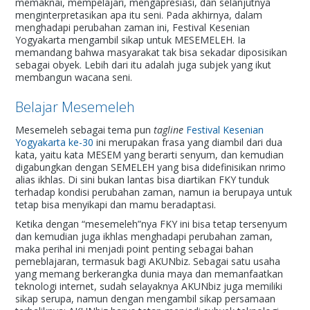
memaknai, mempelajari, mengapresiasi, dan selanjutnya
menginterpretasikan apa itu seni. Pada akhirnya, dalam
menghadapi perubahan zaman ini, Festival Kesenian
Yogyakarta mengambil sikap untuk MESEMELEH. Ia
memandang bahwa masyarakat tak bisa sekadar diposisikan
sebagai obyek. Lebih dari itu adalah juga subjek yang ikut
membangun wacana seni.
Belajar Mesemeleh
Mesemeleh sebagai tema pun
tagline
Festival Kesenian
Yogyakarta ke-30
ini merupakan frasa yang diambil dari dua
kata, yaitu kata MESEM yang berarti senyum, dan kemudian
digabungkan dengan SEMELEH yang bisa didefinisikan nrimo
alias ikhlas. Di sini bukan lantas bisa diartikan FKY tunduk
terhadap kondisi perubahan zaman, namun ia berupaya untuk
tetap bisa menyikapi dan mamu beradaptasi.
Ketika dengan “mesemeleh”nya FKY ini bisa tetap tersenyum
dan kemudian juga ikhlas menghadapi perubahan zaman,
maka perihal ini menjadi point penting sebagai bahan
pemeblajaran, termasuk bagi AKUNbiz. Sebagai satu usaha
yang memang berkerangka dunia maya dan memanfaatkan
teknologi internet, sudah selayaknya AKUNbiz juga memiliki
sikap serupa, namun dengan mengambil sikap persamaan