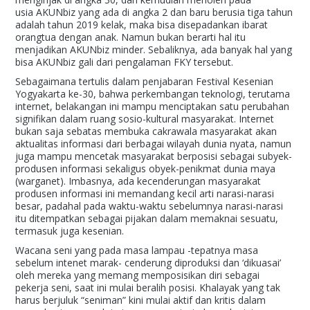
usia AKUNbiz yang ada di angka 2 dan baru berusia tiga tahun
adalah tahun 2019 kelak, maka bisa disepadankan ibarat
orangtua dengan anak. Namun bukan berarti hal itu
menjadikan AKUNbiz minder. Sebaliknya, ada banyak hal yang
bisa AKUNbiz gali dari pengalaman FKY tersebut.
Sebagaimana tertulis dalam penjabaran Festival Kesenian
Yogyakarta ke-30, bahwa perkembangan teknologi, terutama
internet, belakangan ini mampu menciptakan satu perubahan
signifikan dalam ruang sosio-kultural masyarakat. Internet
bukan saja sebatas membuka cakrawala masyarakat akan
aktualitas informasi dari berbagai wilayah dunia nyata, namun
juga mampu mencetak masyarakat berposisi sebagai subyek-
produsen informasi sekaligus obyek-penikmat dunia maya
(warganet). Imbasnya, ada kecenderungan masyarakat
produsen informasi ini memandang kecil arti narasi-narasi
besar, padahal pada waktu-waktu sebelumnya narasi-narasi
itu ditempatkan sebagai pijakan dalam memaknai sesuatu,
termasuk juga kesenian.
Wacana seni yang pada masa lampau -tepatnya masa
sebelum intenet marak- cenderung diproduksi dan ‘dikuasai’
oleh mereka yang memang memposisikan diri sebagai
pekerja seni, saat ini mulai beralih posisi. Khalayak yang tak
harus berjuluk “seniman” kini mulai aktif dan kritis dalam