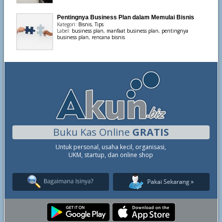
Pentingnya Business Plan dalam Memulai Bisnis
Kategori:
Bisnis
,
Tips
Label:
business plan
,
manfaat business plan
,
pentingnya
business plan
,
rencana bisnis
Buku Kas Online
GRATIS
Untuk personal, usaha kecil, organisasi,
UKM, startup, dan online shop