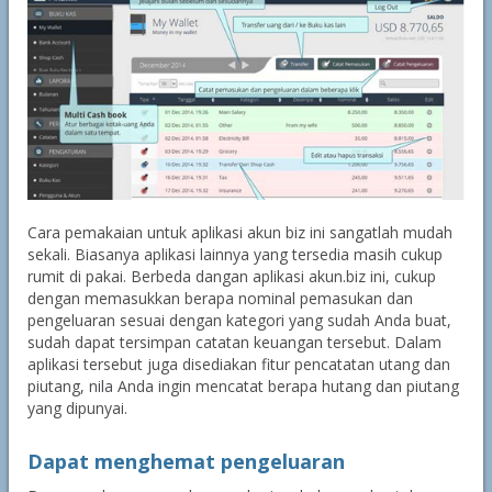
Cara pemakaian untuk aplikasi akun biz ini sangatlah mudah
sekali. Biasanya aplikasi lainnya yang tersedia masih cukup
rumit di pakai. Berbeda dangan aplikasi akun.biz ini, cukup
dengan memasukkan berapa nominal pemasukan dan
pengeluaran sesuai dengan kategori yang sudah Anda buat,
sudah dapat tersimpan catatan keuangan tersebut. Dalam
aplikasi tersebut juga disediakan fitur pencatatan utang dan
piutang, nila Anda ingin mencatat berapa hutang dan piutang
yang dipunyai.
Dapat menghemat pengeluaran