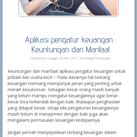
Aplikasi pengatur keuangan :
Keuntungan dan Manfaat
Diterbitkan tanggal 24 Mar 2017, di kategori
Keuangan
.
Keuntungan dan manfaat aplikasi pengatur keuangan untuk
pribadi dan usaha kecil – Pada dasarnya hal tentang
keuangan memang mempunyai peran yang penting untuk
meraih kesuksesan. Sebagian besar orang masih banyak
yang belum mampu mengatur keuangannya agar benar-
benar bisa terkendali dengan baik. Walaupun penghasilan
yang didapat besar, tetapi bila pengaturan keuangannya
masih belum di manajemen dengan baik juga akan
mengalami permasalan keuangan kedepannya.
Jangan pernah menyepelekan tentang keuangan dalam