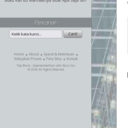
Buku Kas itu Manfaatnya Buat Apa Saja Sih?
Pencarian
Home
About
Syarat & Ketentuan
Kebijakan Privasi
Peta Situs
Kontak
Tips Bisnis
- dipersembahkan oleh
Akun.biz
© 2026 All Rights Reserved