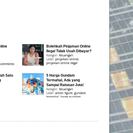
line
Bolehkah Pinjaman Online
Ilegal Tidak Usah Dibayar?
Kategori:
Keuangan
Label:
pinjaman online
,
pinjaman online ilegal
-commerce
,
lah Satu
5 Harga Gundam
g
Termahal, Ada yang
Sampai Ratusan Juta!
Kategori:
Keuangan
Label:
action figure
,
gundam
termahal
,
harga gundam