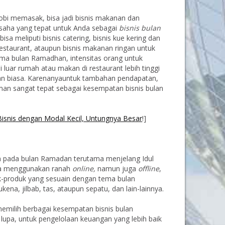
hobi memasak, bisa jadi bisnis makanan dan
aha yang tepat untuk Anda sebagai
bisnis bulan
i bisa meliputi bisnis catering, bisnis kue kering dan
restaurant, ataupun bisnis makanan ringan untuk
ama bulan Ramadhan, intensitas orang untuk
luar rumah atau makan di restaurant lebih tinggi
lan biasa. Karenanyauntuk tambahan pendapatan,
n sangat tepat sebagai kesempatan bisnis bulan
Bisnis dengan Modal Kecil, Untungnya Besar
!]
 pada bulan Ramadan terutama menjelang Idul
hanya menggunakan ranah
online,
namun juga
offline
,
k-produk yang sesuain dengan tema bulan
na, jilbab, tas, ataupun sepatu, dan lain-lainnya.
milih berbagai kesempatan bisnis bulan
upa, untuk pengelolaan keuangan yang lebih baik