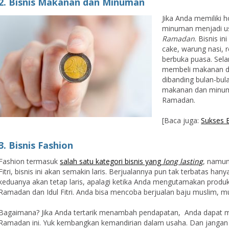
2. Bisnis Makanan dan Minuman
Jika Anda memiliki 
minuman menjadi us
Ramadan
. Bisnis in
cake, warung nasi, 
berbuka puasa. Sel
membeli makanan di 
dibanding bulan-bu
makanan dan minuma
Ramadan.
[Baca juga:
Sukses 
3. Bisnis Fashion
Fashion termasuk
salah satu kategori bisnis yang
long lasting
, namun
Fitri, bisnis ini akan semakin laris. Berjualannya pun tak terbatas 
keduanya akan tetap laris, apalagi ketika Anda mengutamakan produ
Ramadan dan Idul Fitri. Anda bisa mencoba berjualan baju muslim, muke
Bagaimana? Jika Anda tertarik menambah pendapatan, Anda dapat me
Ramadan ini. Yuk kembangkan kemandirian dalam usaha. Dan jangan l