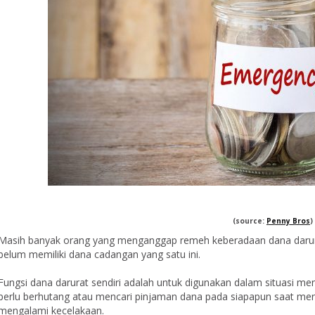
(source:
Penny Bros
)
Masih banyak orang yang menganggap remeh keberadaan dana darura
belum memiliki dana cadangan yang satu ini.
Fungsi dana darurat sendiri adalah untuk digunakan dalam situasi 
perlu berhutang atau mencari pinjaman dana pada siapapun saat meng
mengalami kecelakaan.