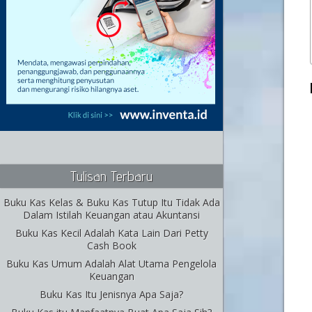
Tulisan Terbaru
Buku Kas Kelas & Buku Kas Tutup Itu Tidak Ada
Dalam Istilah Keuangan atau Akuntansi
Buku Kas Kecil Adalah Kata Lain Dari Petty
Cash Book
Buku Kas Umum Adalah Alat Utama Pengelola
Keuangan
Buku Kas Itu Jenisnya Apa Saja?