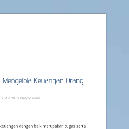
n Mengelola Keuangan Orang
3 Okt 2018, di kategori
Bisnis
.
euangan dengan baik merupakan tugas serta