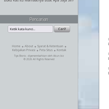
Buku Kas itu Manfaatnya Buat Apa Saja Sih?
Pencarian
Home
About
Syarat & Ketentuan
Kebijakan Privasi
Peta Situs
Kontak
Tips Bisnis
- dipersembahkan oleh
Akun.biz
© 2026 All Rights Reserved