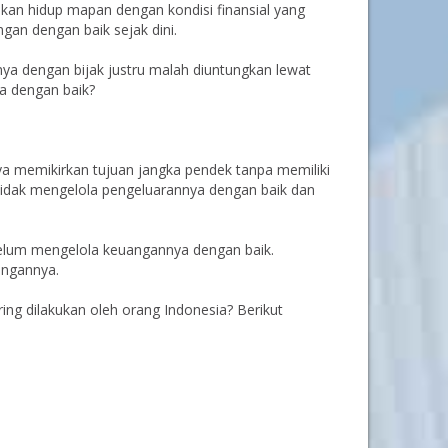
nkan hidup mapan dengan kondisi finansial yang
gan dengan baik sejak dini.
ya dengan bijak justru malah diuntungkan lewat
a dengan baik?
nya memikirkan tujuan jangka pendek tanpa memiliki
n tidak mengelola pengeluarannya dengan baik dan
 belum mengelola keuangannya dengan baik.
angannya.
ing dilakukan oleh orang Indonesia? Berikut