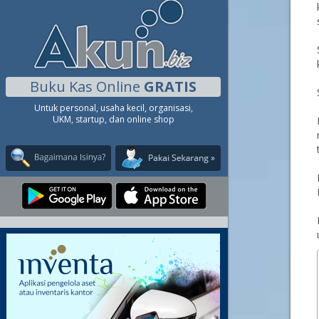
Buku Kas Online
GRATIS
Untuk personal, usaha kecil, organisasi,
UKM, startup, dan online shop