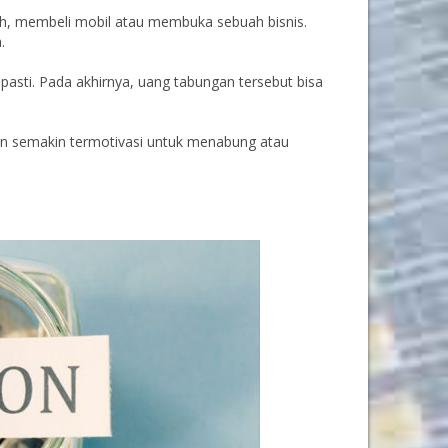
h, membeli mobil atau membuka sebuah bisnis.
.
pasti. Pada akhirnya, uang tabungan tersebut bisa
an semakin termotivasi untuk menabung atau