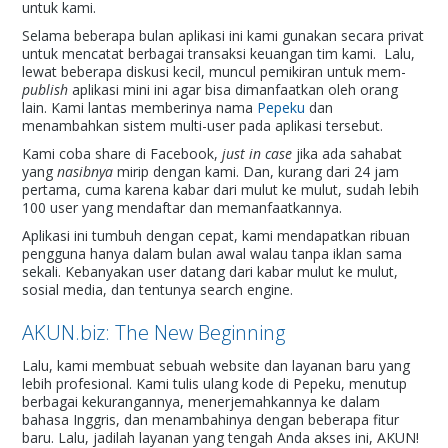
untuk kami.
Selama beberapa bulan aplikasi ini kami gunakan secara privat
untuk mencatat berbagai transaksi keuangan tim kami. Lalu,
lewat beberapa diskusi kecil, muncul pemikiran untuk mem-
publish
aplikasi mini ini agar bisa dimanfaatkan oleh orang
lain. Kami lantas memberinya nama
Pepeku
dan
menambahkan sistem multi-user pada aplikasi tersebut.
Kami coba share di Facebook,
just in case
jika ada sahabat
yang
nasibnya
mirip dengan kami. Dan, kurang dari 24 jam
pertama, cuma karena kabar dari mulut ke mulut, sudah lebih
100 user yang mendaftar dan memanfaatkannya.
Aplikasi ini tumbuh dengan cepat, kami mendapatkan ribuan
pengguna hanya dalam bulan awal walau tanpa iklan sama
sekali. Kebanyakan user datang dari kabar mulut ke mulut,
sosial media, dan tentunya search engine.
AKUN.biz: The New Beginning
Lalu, kami membuat sebuah website dan layanan baru yang
lebih profesional. Kami tulis ulang kode di Pepeku, menutup
berbagai kekurangannya, menerjemahkannya ke dalam
bahasa Inggris, dan menambahinya dengan beberapa fitur
baru. Lalu, jadilah layanan yang tengah Anda akses ini, AKUN!