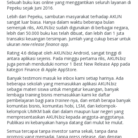
Sebuah buku kas online yang menggantikan seluruh layanan di
Pepeku sejak Juni 2016.
Lebih dari Pepeku, sambutan masyarakat terhadap AKUN
sangat luar biasa. Hanya dalam waktu beberapa bulan
semenjak rilis, AKUN.biz sudah digunakan di berbagai negara,
lebih dari 50.000 buku kas telah dibuat, dan lebih dari 1 juta
transaksi keuangan tersimpan. Jumlah yang cukup besar untuk
ukuran
new-release finance app
.
Rating 4.6 didapat oleh AKUN.biz Android, sangat tinggi di
antara aplikasi sejenis. Pada minggu pertama rilis, AKUN.biz
juga pernah menduduki nomor 1 Best New Release App pada
kategori Finance di Apple AppStore.
Banyak testimoni masuk ke inbox kami setiap harinya. Ada
beberapa sekolah yang memasukkan aplikasi AKUN.biz
sebagai materi siswa untuk mengatur keuangan, banyak
lembaga training bisnis memasukkan kami ke daftar
pembelajaran bagi para
trainee
-nya, dan entah berapa banyak
komunitas bisnis, komunitas hobi, LSM, dan kelompok-
kelompok UMKM baik dari dalam maupun luar negeri yang
mempresentasikan AKUN.biz kepada anggota-anggotanya.
Publikasi ini kebanyakan hanya datang dari mulut ke mulut.
Semua tercapai tanpa investor sama sekali, tanpa dana
promosi yang memadai, tanpa press release, dan dengan