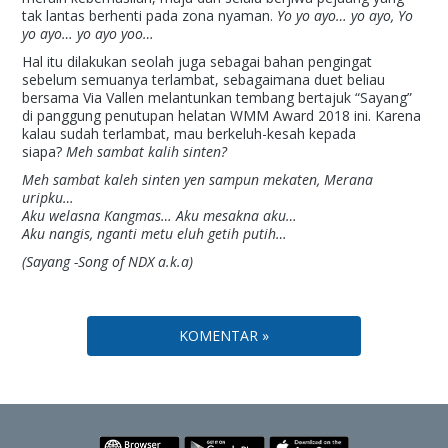
tak lantas berhenti pada zona nyaman.
Yo yo ayo… yo ayo, Yo
yo ayo… yo ayo yoo…
Hal itu dilakukan seolah juga sebagai bahan pengingat
sebelum semuanya terlambat, sebagaimana duet beliau
bersama Via Vallen melantunkan tembang bertajuk “Sayang”
di panggung penutupan helatan WMM Award 2018 ini. Karena
kalau sudah terlambat, mau berkeluh-kesah kepada
siapa?
Meh sambat kalih sinten?
Meh sambat kaleh sinten yen sampun mekaten, Merana
uripku…
Aku welasna Kangmas… Aku mesakna aku…
Aku nangis, nganti metu eluh getih putih…
(Sayang -Song of NDX a.k.a)
KOMENTAR »