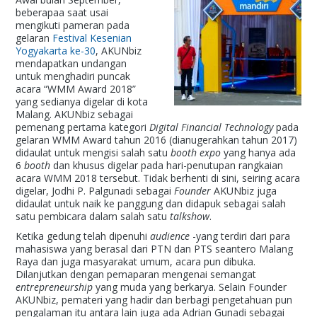
beberapaa saat usai
mengikuti pameran pada
gelaran
Festival Kesenian
Yogyakarta ke-30
, AKUNbiz
mendapatkan undangan
untuk menghadiri puncak
acara “WMM Award 2018”
yang sedianya digelar di kota
Malang. AKUNbiz sebagai
pemenang pertama kategori
Digital Financial Technology
pada
gelaran WMM Award tahun 2016 (dianugerahkan tahun 2017)
didaulat untuk mengisi salah satu
booth expo
yang hanya ada
6
booth
dan khusus digelar pada hari-penutupan rangkaian
acara WMM 2018 tersebut. Tidak berhenti di sini, seiring acara
digelar, Jodhi P. Palgunadi sebagai
Founder
AKUNbiz juga
didaulat untuk naik ke panggung dan didapuk sebagai salah
satu pembicara dalam salah satu
talkshow
.
Ketika gedung telah dipenuhi
audience
-yang terdiri dari para
mahasiswa yang berasal dari PTN dan PTS seantero Malang
Raya dan juga masyarakat umum, acara pun dibuka.
Dilanjutkan dengan pemaparan mengenai semangat
entrepreneurship
yang muda yang berkarya. Selain Founder
AKUNbiz, pemateri yang hadir dan berbagi pengetahuan pun
pengalaman itu antara lain juga ada Adrian Gunadi sebagai