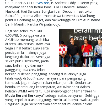
CoFounder & CEO
Investree
, Ir. Andreas Eddy Susetyo yang
menjabat sebagai Ketua Pansus RUU Kewirausahaan
Nasional, Hari Santosa Sungkari dari Deputi Infrastruktur
Bekraf RI, Jeremia Allan -mahasiswa Universitas MaChung-
pemilik Gedhang Nugget, dan tak ketinggalan Direktur Utama
Bank Mandiri; Kartika Wirjoatmodjo.
Pagi hari sebelum pukul
6:00WIB, 5 punggawa tim
AKUNbiz memang telah tiba
di area Universitas Brawijaya.
Segala hal terkait
expo
serta
persiapan lain-lainnya juga
langsung dilakukan. Sehingga
sekira pukul 10:00WIB, pada
saat Jodhi maju dan naik
panggung, dua
crew
telah
bersiap di depan panggung, sedang dua lainnya juga
telah
ready
di
booth expo
melayani para pengunjung,
termasuk juga melayani rekan-rekan jurnalis. Seolah tak
hendak membuang kesempatan, AKUNbiz hadir dalam
helatan WMM Award itu juga menyongsong tema “
Berani
Muda Berani Berkarya
” sebagai nafas pelayanan. Sehingga
yang terjadi di atas panggung, meski tak banyak waktu, Jodhi
Palgunadi juga menceritakan semangat mudanya dalam