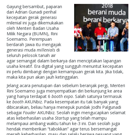
Gayung bersambut, paparan
dari Adrian Gunadi perihal
kecepatan gerak generasi
milenial ini juga dikemukakan
oleh Menteri Badan Usaha
Milik Negara (BUMN), Rini
Soemarno. Perempuan
berdarah Jawa itu mengajak
generasi muda
millenials
di
seluruh pelosok tanah air
agar semangat dalam berkarya dan menciptakan lapangan
usaha kreatif. Era digital yang sungguh menuntut kecepatan
ini perlu diimbangi dengan kemampuan gerak kita. Jika tidak,
maka kita pun akan jauh ketinggalan.
Jelang acara penutupan dan sebelum beranjak pergi, Menteri
Rini Soemarno juga menyempatkan diri berkunjung ke area
yang hanya terdapat 6
booth expo
. Salah satunya termasuk
ke
booth
AKUNbiz. Pada kesempatan itu tak banyak yang
dibicarakan, beliau hanya menepuk pundak Jodhi Palgunadi
sebagai
Fouder
AKUNbiz. Seolah ingin mengucapkan selamat
atas keberhasilan usaha
Startup
yang telah mampu
melampaui ambang waktu tahun ke-3 ini. Dan seolah juga
hendak memberikan “tabokkan” agar terus bersemangat
meraih keberhasilan, maju dan selalu berjiwa pejuang yang