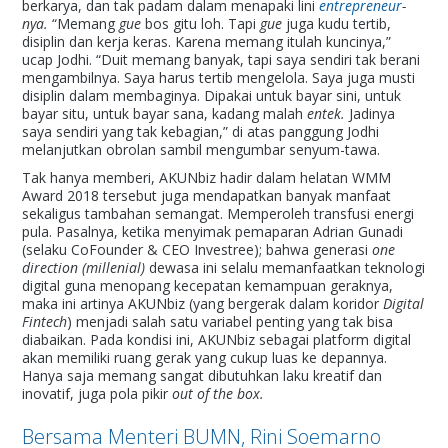
berkarya, dan tak padam dalam menapaki lini
entrepreneur
-
nya.
“Memang
gue
bos gitu loh. Tapi
gue
juga kudu tertib,
disiplin dan kerja keras. Karena memang itulah kuncinya,”
ucap Jodhi. “Duit memang banyak, tapi saya sendiri tak berani
mengambilnya. Saya harus tertib mengelola. Saya juga musti
disiplin dalam membaginya. Dipakai untuk bayar sini, untuk
bayar situ, untuk bayar sana, kadang malah
entek.
Jadinya
saya sendiri yang tak kebagian,” di atas panggung Jodhi
melanjutkan obrolan sambil mengumbar senyum-tawa.
Tak hanya memberi, AKUNbiz hadir dalam helatan WMM
Award 2018 tersebut juga mendapatkan banyak manfaat
sekaligus tambahan semangat. Memperoleh transfusi energi
pula. Pasalnya, ketika menyimak pemaparan Adrian Gunadi
(selaku CoFounder & CEO Investree); bahwa generasi
one
direction (millenial)
dewasa ini selalu memanfaatkan teknologi
digital guna menopang kecepatan kemampuan geraknya,
maka ini artinya AKUNbiz (yang bergerak dalam koridor
Digital
Fintech
) menjadi salah satu variabel penting yang tak bisa
diabaikan. Pada kondisi ini, AKUNbiz sebagai platform digital
akan memiliki ruang gerak yang cukup luas ke depannya.
Hanya saja memang sangat dibutuhkan laku kreatif dan
inovatif, juga pola pikir
out of the box.
Bersama Menteri BUMN, Rini Soemarno