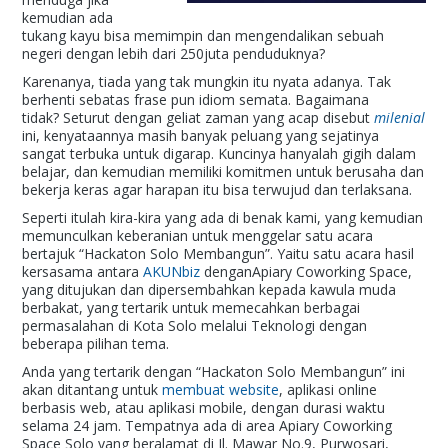
kemudian ada
tukang kayu bisa memimpin dan mengendalikan sebuah
negeri dengan lebih dari 250juta penduduknya?
Karenanya, tiada yang tak mungkin itu nyata adanya. Tak
berhenti sebatas frase pun idiom semata. Bagaimana
tidak? Seturut dengan geliat zaman yang acap disebut
milenial
ini, kenyataannya masih banyak peluang yang sejatinya
sangat terbuka untuk digarap. Kuncinya hanyalah gigih dalam
belajar, dan kemudian memiliki komitmen untuk berusaha dan
bekerja keras agar harapan itu bisa terwujud dan terlaksana.
Seperti itulah kira-kira yang ada di benak kami, yang kemudian
memunculkan keberanian untuk menggelar satu acara
bertajuk “Hackaton Solo Membangun”. Yaitu satu acara hasil
kersasama antara
AKUNbiz
denganApiary Coworking Space,
yang ditujukan dan dipersembahkan kepada kawula muda
berbakat, yang tertarik untuk memecahkan berbagai
permasalahan di Kota Solo melalui Teknologi dengan
beberapa pilihan tema.
Anda yang tertarik dengan “Hackaton Solo Membangun” ini
akan ditantang untuk
membuat website
, aplikasi online
berbasis web, atau aplikasi mobile, dengan durasi waktu
selama 24 jam. Tempatnya ada di area Apiary Coworking
Space Solo yang beralamat di Jl. Mawar No.9, Purwosari,