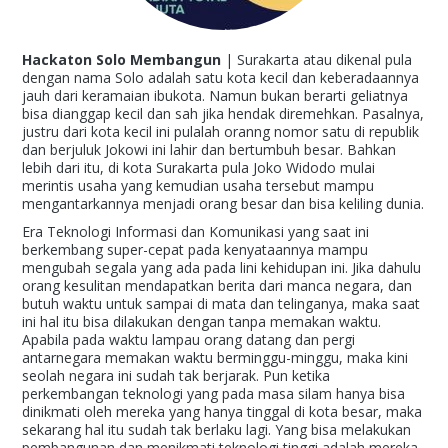
Hackaton Solo Membangun
| Surakarta atau dikenal pula
dengan nama Solo adalah satu kota kecil dan keberadaannya
jauh dari keramaian ibukota. Namun bukan berarti geliatnya
bisa dianggap kecil dan sah jika hendak diremehkan. Pasalnya,
justru dari kota kecil ini pulalah oranng nomor satu di republik
dan berjuluk Jokowi ini lahir dan bertumbuh besar. Bahkan
lebih dari itu, di kota Surakarta pula Joko Widodo mulai
merintis usaha yang kemudian usaha tersebut mampu
mengantarkannya menjadi orang besar dan bisa keliling dunia.
Era Teknologi Informasi dan Komunikasi yang saat ini
berkembang super-cepat pada kenyataannya mampu
mengubah segala yang ada pada lini kehidupan ini. Jika dahulu
orang kesulitan mendapatkan berita dari manca negara, dan
butuh waktu untuk sampai di mata dan telinganya, maka saat
ini hal itu bisa dilakukan dengan tanpa memakan waktu.
Apabila pada waktu lampau orang datang dan pergi
antarnegara memakan waktu berminggu-minggu, maka kini
seolah negara ini sudah tak berjarak. Pun ketika
perkembangan teknologi yang pada masa silam hanya bisa
dinikmati oleh mereka yang hanya tinggal di kota besar, maka
sekarang hal itu sudah tak berlaku lagi. Yang bisa melakukan
pembangunan dan menikmati teknologi tinggi adalah mereka