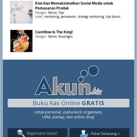
Kiat-kiat Memaksimalkan Sosial Media untuk
Pemasaran Produk
Kategori:
Bisnis
,
Tips
Label:
marketing
,
pemasaran
,
strategi marketing
,
tips bisnis
Cashflow Is The King!
Kategori:
Bisnis
,
Keuangan
Buku Kas Online
GRATIS
Untuk personal, usaha kecil, organisasi,
UKM, startup, dan online shop