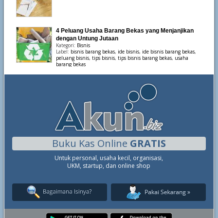
4 Peluang Usaha Barang Bekas yang Menjanjikan
dengan Untung Jutaan
Kategori:
Bisnis
Label:
bisnis barang bekas
,
ide bisnis
,
ide bisnis barang bekas
,
peluang bisnis
,
tips bisnis
,
tips bisnis barang bekas
,
usaha
barang bekas
Buku Kas Online
GRATIS
Untuk personal, usaha kecil, organisasi,
UKM, startup, dan online shop