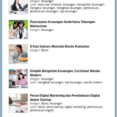
Kategori:
Keuangan
Label:
buku kas
,
finansial
,
keuangan
,
manajemen keuangan
,
mengatur keuangan
,
mengelola keuangan
,
pembukuan
,
pembukuan keuangan
,
tips keuangan
Pencatatan Keuangan Sederhana Tabungan
Mahasiswa
Kategori:
Keuangan
8 Kiat Sukses Memulai Bisnis Rumahan
Kategori:
Bisnis
Disiplin Mengelola Keuangan, Cerminan Wanita
Modern
Kategori:
Keuangan
Label:
mengelola keuangan
,
tips keuangan
,
wanita modern
Peran Digital Marketing dan Pembukuan Digital
dalam Startup
Kategori:
Bisnis
,
Keuangan
Label:
bisnis
,
bisnis startup
,
digital marketing
,
pembukuan
,
pembukuan digital